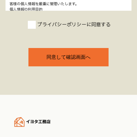
客様の個人情報を厳重に管理いたします。
個人情報の利用目的
お客様によりよいサービスをご提供するため、下記の目的の範囲内で個
人情報をお取り扱いさせて頂きます。
プライバシーポリシーに同意する
●当社からの商品、サービスの改善
●開発についての情報を発信又は送付させていただく場合
●その他当社の営業に関する行為。 なお、個人情報の利用は上記目的
の達成のため、必要な範囲に限りお客様の権利を損なわないよう十分に
配慮し、適法かつ公正な手段で行います。
個人情報の開示と提供
次に掲げる場合を除き、お客様の個人情報を第三者に開示又は提供いた
しません。
●お客様から事前に同意を得ている場合。
●お客様が希望されるサービスを行うために業務委託先等に必要な範囲
で開示又は提供する場合。
●統計的資料等の個人を特定できない形式で開示又は提供する場合。
●裁判所、検察、警察その他の司法機関又は行政機関から法的義務を伴
う開示要請を受けた場合。
●第三者の権利、財産、安全等を保護するために必要であると合理的に
判断した場合。